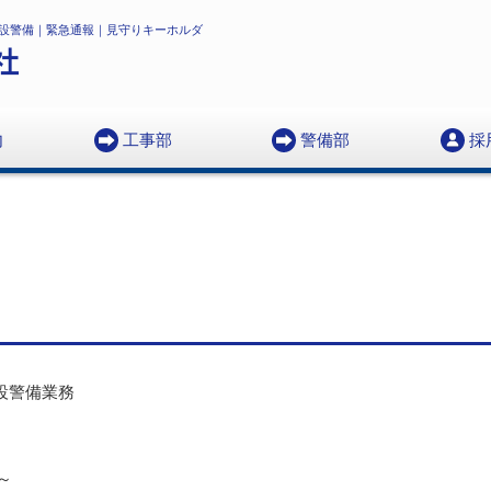
設警備｜緊急通報｜見守りキーホルダ
内
工事部
警備部
採
プ
１．地中ケーブル埋設、CCB関連工事
２．試験堀工事
３．信号設備、街路灯設備、防災無線設備工事
主要お取引先
主な施工実績
採用情報
警備部について
１．交通誘導
２．施設警備
３．パトロール
４．緊急通報システム
５．見守り
６．メール配信
採用情報
工事部 採用情報
警備部 採用情報
設警備業務
～