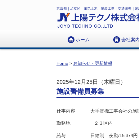
東京都｜足立区｜電気土木｜舗装工事｜交通誘導｜施
ホーム
会社案
会社概要
アクセスマッ
Home
>
お知らせ・更新情報
2025年12月25日（木曜日）
施設警備員募集
仕事内容 大手電機工事会社の施
勤務地 ２３区内
給与 日給制 夜勤/15,374円